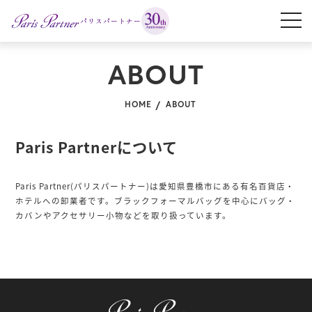
パリスパートナー
ABOUT
HOME
ABOUT
Paris Partnerについて
Paris Partner(パリスパートナー)は愛知県豊橋市にある有名百貨店・
ホテルへの卸業者です。ブラックフォーマルバッグを中心にバッグ・
カバンやアクセサリー小物などを取り扱っています。